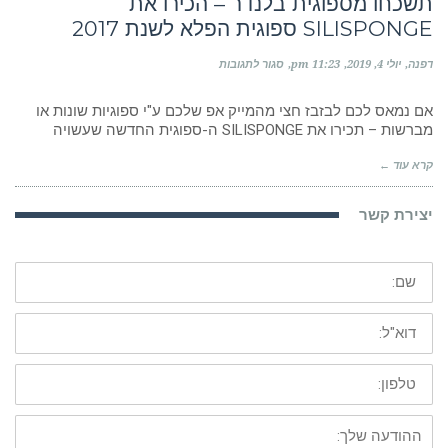
תשכחו מספוגית בלנדר – הכירו את
SILISPONGE ספוגית הפלא לשנת 2017
על
דפנה
יולי 4, 2019
11:23 pm
סגור לתגובות
תשכחו
מספוגית
בלנדר
אם נמאס לכם לבזבז חצי מהמייק אפ שלכם ע"י ספוגיות שונות או
–
מברשות – תכירו את SILISPONGE ה-ספוגית החדשה שעשויה
הכירו
את
קרא עוד ←
SILISPONGE
ספוגית
הפלא
יצירת קשר
לשנת
2017
שם:
דוא"ל:
טלפון:
ההודעה
שלך: