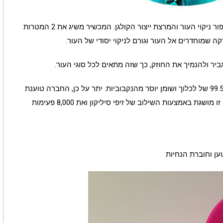
ל Selene ישנם 2 תפקידים עיקריים וחשובים : שיפור ניקוי העור והמרצת ייצור הקולגן. המכשיר משיג את 2 המטרות
קיירוס ביוטי טוענים כי Selene כל כך יעילה כי 99.5% של לכלוך ושומן יוסר מהנקבוביות. יתר על כן, החברה טוענת
כי 98.5% של שאריות איפור מנוקים החוצה גם כן. זו מושגת באמצעות השילוב של זיפי סיליקון ואת 8,000 פעימות
ן וחוברת הנחיות