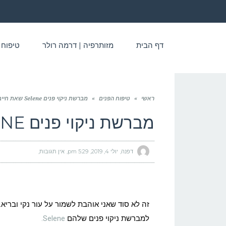
דף הבית
מזותרפיה | דרמה רולר
טיפוח 
ראשי
»
טיפוח הפנים
»
מברשת ניקוי פנים Selene שאת חייבת להכיר
מברשת ניקוי פנים SELENE שאת חייבת להכיר
דפנה
יולי 4, 2019
5:29 pm
אין תגובות
זה לא סוד שאני אוהבת לשמור על עור נקי ובריא
למברשת ניקוי פנים שלהם
Selene.