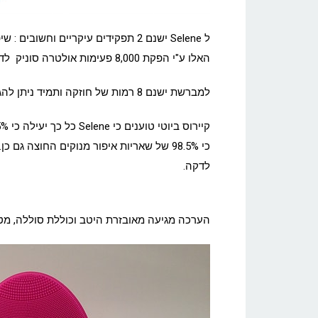
האלו ע"י הפקת 8,000 פעימות אולטרה סוניק לדקה שמוחדרים אל העור וגורם לניקוי יסודי של העור.
למברשת ישנם 8 רמות של חוזקה ותמיד ניתן להגביר ולהנמיך את החוזק, כך שזה מתאים לכל סוגי העור.
לדקה.
הערכה מגיעה מאובזרת היטב וכוללת סוללה, מטע